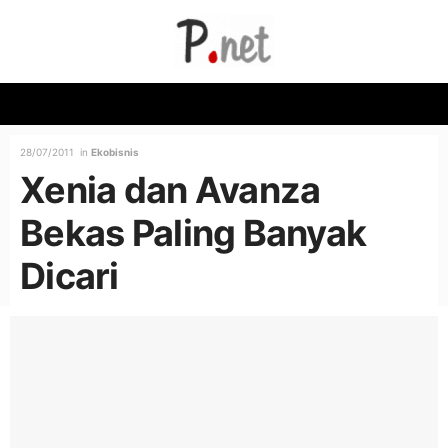
28/07/2011
in
Ekobisnis
Xenia dan Avanza
Bekas Paling Banyak
Dicari